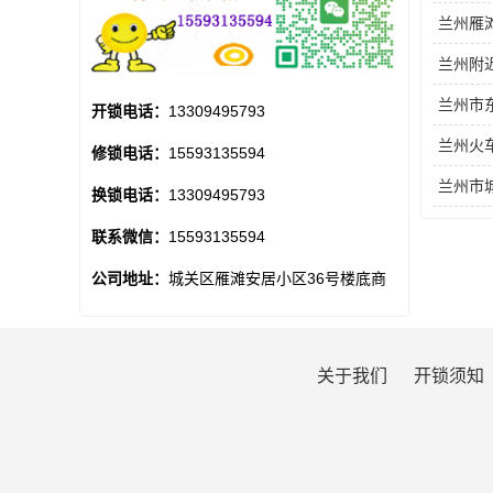
兰州雁
兰州附
兰州市
开锁电话：
13309495793
兰州火
修锁电话：
15593135594
兰州市
换锁电话：
13309495793
联系微信：
15593135594
公司地址：
城关区雁滩安居小区36号楼底商
关于我们
开锁须知