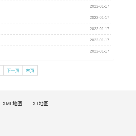
2022-01-17
2022-01-17
2022-01-17
2022-01-17
2022-01-17
下一页
末页
XML地图
TXT地图