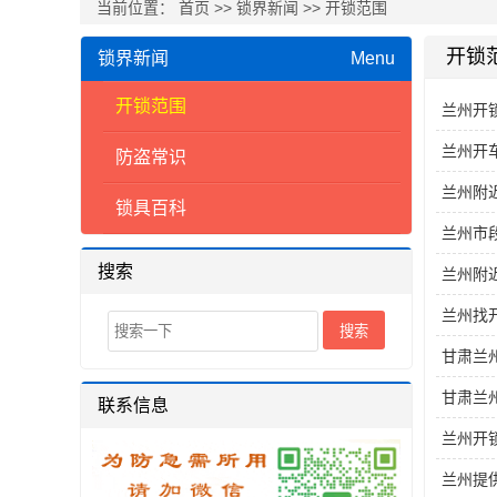
当前位置：
首页
>>
锁界新闻
>>
开锁范围
开锁
锁界新闻
Menu
开锁范围
兰州开锁
兰州开
防盗常识
兰州附
锁具百科
兰州市
搜索
兰州附
兰州找
甘肃兰
甘肃兰
联系信息
兰州开
兰州提