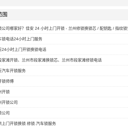
范围
公司哪家好？佳安 24 小时上门开锁 - 兰州修锁换锁芯 / 配钥匙 / 指纹
车锁电话24小时上门服务
近24小时上门开锁换锁电话
段家滩开锁、兰州市段家滩换锁芯、兰州市段家滩修锁电话
近汽车开锁服务
开锁师傅
州开锁
州开锁公司
锁公司
供上门开锁换锁.修锁.汽车锁服务