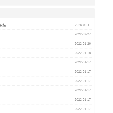
锁安装
2026-03-11
2022-02-27
2022-01-26
2022-01-18
2022-01-17
2022-01-17
2022-01-17
2022-01-17
2022-01-17
2022-01-17