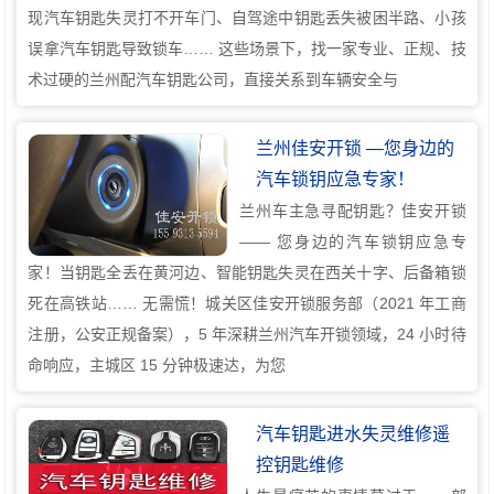
现汽车钥匙失灵打不开车门、自驾途中钥匙丢失被困半路、小孩
误拿汽车钥匙导致锁车…… 这些场景下，找一家专业、正规、技
术过硬的兰州配汽车钥匙公司，直接关系到车辆安全与
兰州佳安开锁 —您身边的
汽车锁钥应急专家！
兰州车主急寻配钥匙？佳安开锁
—— 您身边的汽车锁钥应急专
家！当钥匙全丢在黄河边、智能钥匙失灵在西关十字、后备箱锁
死在高铁站…… 无需慌！城关区佳安开锁服务部（2021 年工商
注册，公安正规备案），5 年深耕兰州汽车开锁领域，24 小时待
命响应，主城区 15 分钟极速达，为您
汽车钥匙进水失灵维修遥
控钥匙维修