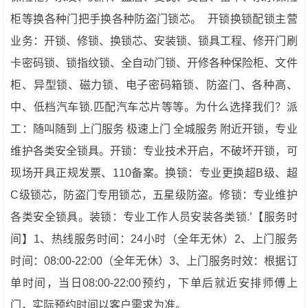
柜等换各种门把手换各种防盗门锁芯。 开锁换锁配锁主营
业务：开锁、修锁、换锁芯、安装锁、锁具工程、修开门刷
卡密码锁、锁指纹锁、全自动门锁、开修各种保险柜、文件
柜、异型锁、磁力锁、电子密码箱锁、防盗门、各种高、
中、低档汽车锁.匹配汽车芯片等等。为什么选择我们？派
工：随叫随到 上门服务 极速上门 全城服务 附近开锁，专业
维护各类安全锁具。开锁：专业技术开启，不破坏开锁，可
现场开具正规发票、110备案。换锁：专业更换超B级、超
C级锁芯，防盗门专用锁芯，五星级防盗。修锁：专业维护
各类安全锁具。装锁：专业工作人员安装各类锁.’【服务时
间】1、热线服务时间：24小时（全年无休）2、上门服务
时间：08:00-22:00（全年无休）3、上门服务时效：根据订
单时间，当日08:00-22:00预约，下单后就近安排师傅上
门，实际预约时间以客户需求为准。